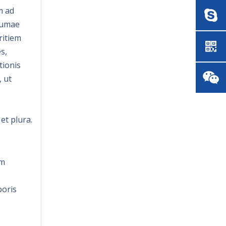
m ad
pumae
ritiem
s,
tionis
, ut
et plura.
em
poris