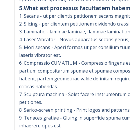
5.What est processus facultatem habe
1. Secans - ut per clientis petitionem secans magn
2. Slicing - per clientem petitionem dividendo crass
3. Laminatio - laminae laminae, flammae laminationi
4. Laser Vibrator - Novus apparatus secans genus
5. Mori secans - Aperi formas ut per consilium tu
laseris vibrator est.
6. Compressio CUMATIUM - Compressio fingens est
partium compositarum spumae et spumae composita
habent, partem geometriae valde definitam requirun
criticas habendas.
7. Sculptura machina - Solet facere instrumentum 
petitiones.
8. Serico-screen printing - Print logos and patter
9. Tenaces gratiae - Gluing in superficie spuma c
inhaerere opus est.