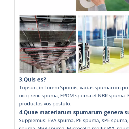
3.Quis es?
Topsun, in Lorem Spumis, varias spumarum pr
neoprene spuma, EPDM spuma et NBR spuma. Eo
productos vos postulo.
4.Quae materiarum spumarum genera s
Supplemus: EVA spuma, PE spuma, XPE spuma,
spuma, NBR spuma, Microcella mollis PVC spum