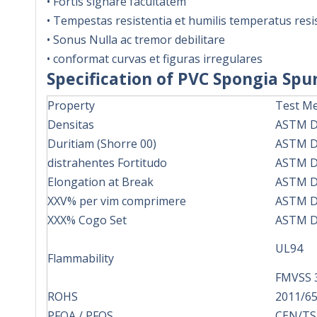
• Fortis signare facultatem
• Tempestas resistentia et humilis temperatus resi
• Sonus Nulla ac tremor debilitare
• conformat curvas et figuras irregulares
Specification of PVC Spongia Sp
Property
Test Me
Densitas
ASTM D
Duritiam (Shorre 00)
ASTM D
distrahentes Fortitudo
ASTM D
Elongation at Break
ASTM D
XXV% per vim comprimere
ASTM D
XXX% Cogo Set
ASTM D
UL94
Flammability
FMVSS 
ROHS
2011/6
PFOA / PFOS
CEN/TS