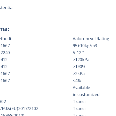
stentia
uma:
thodi
Valorem vel Rating
1667
95±10kg/m3
2240
5-12 °
412
≥120kPa
412
≥190%
1667
≥2kPa
1667
≤4%
Available
in customized
302
Transi
5/EU&(EU)2017/2102
Transi
 15968(2010)
Transi