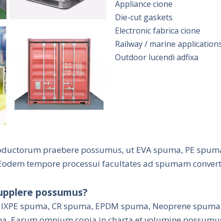
Appliance cione
Die-cut gaskets
Electronic fabrica cione
Railway / marine application
Outdoor lucendi adfixa
oductorum praebere possumus, ut EVA spuma, PE spum
dem tempore processui facultates ad spumam convert
upplere possumus?
 IXPE spuma, CR spuma, EPDM spuma, Neoprene spuma
a. Earum omnium copia in charta et volumine possumu