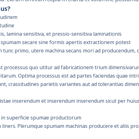
mus?
itudinem
itudine
s, lamina sensitiva, et pressio-sensitiva laminationis
, spumam secare sine formis apertis extractionem potest
um tunc primo, utere machina secans mori ad producendum, c
 processus quo utitur ad fabricationem trium dimensivaru
rum. Optima processus est ad partes faciendas quae intri
t, crassitudines parietis variantes aut ad tolerantias dime
cistae inserendum et inserendum inserendum sicut per huiu
ns in superficie spumae productorum
um liners. Plerumque spumam machinas producere et aliis pro