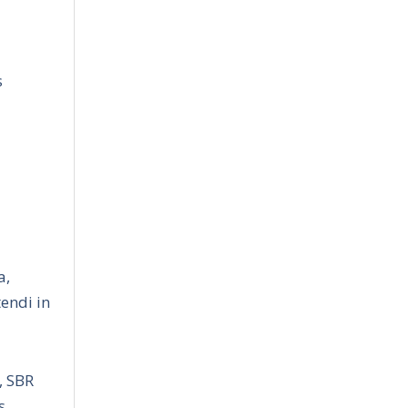
s
a,
endi in
, SBR
s.