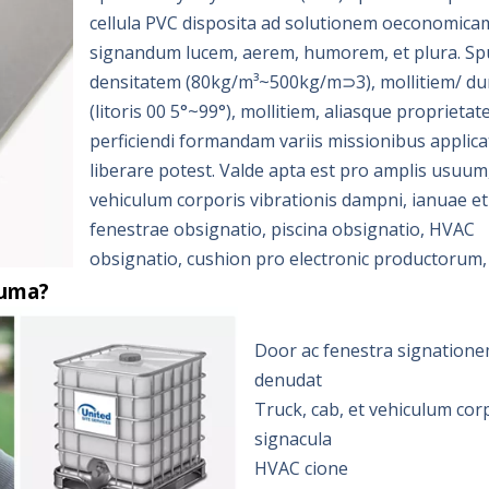
cellula PVC disposita ad solutionem oeconomica
signandum lucem, aerem, humorem, et plura. S
densitatem (80kg/m³~500kg/m⊃3), mollitiem/ du
(litoris 00 5°~99°), mollitiem, aliasque proprietate
perficiendi formandam variis missionibus applica
liberare potest. Valde apta est pro amplis usuum
vehiculum corporis vibrationis dampni, ianuae et
fenestrae obsignatio, piscina obsignatio, HVAC
obsignatio, cushion pro electronic productorum, 
puma?
Door ac fenestra signation
denudat
Truck, cab, et vehiculum cor
signacula
HVAC cione