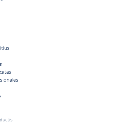
itius
m
catas
nsionales
s
ductis