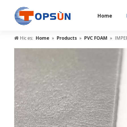
Home
Hic es:
Home
»
Products
»
PVC FOAM
»
IMPE