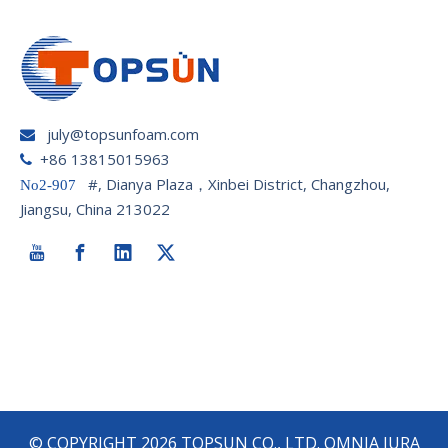
july@topsunfoam.com

+86 13815015963

#, Dianya Plaza，Xinbei District, Changzhou,
No2-907
Jiangsu, China 213022
© COPYRIGHT
2026
TOPSUN CO., LTD. OMNIA IURA