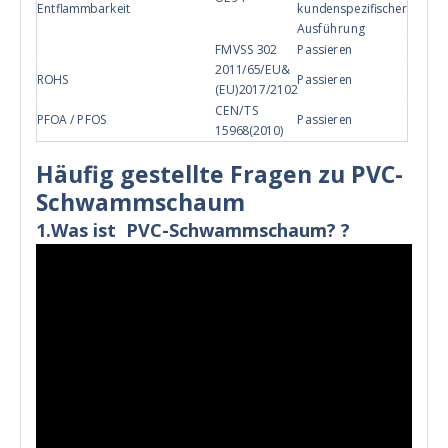
Entflammbarkeit
kundenspezifischer
Ausführung
FMVSS 302
Passieren
2011/65/EU&
ROHS
Passieren
(EU)2017/2102
CEN/TS
PFOA / PFOS
Passieren
15968(2010)
Häufig gestellte Fragen zu PVC-
Schwammschaum
1.Was ist
PVC-Schwammschaum?
?