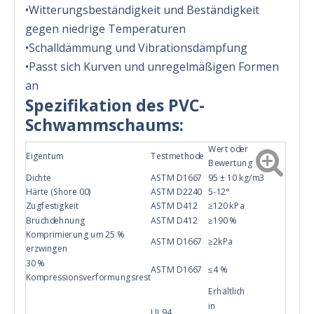
•Witterungsbeständigkeit und Beständigkeit
gegen niedrige Temperaturen
•Schalldämmung und Vibrationsdämpfung
•Passt sich Kurven und unregelmäßigen Formen
an
Spezifikation des PVC-
Schwammschaums:
Wert oder
Eigentum
Testmethode
Bewertung
Dichte
ASTM D1667
95 ± 10 kg/m3
Härte (Shore 00)
ASTM D2240
5-12°
Zugfestigkeit
ASTM D412
≥120 kPa
Bruchdehnung
ASTM D412
≥190 %
Komprimierung um 25 %
ASTM D1667
≥2kPa
erzwingen
30 %
ASTM D1667
≤4 %
Kompressionsverformungsrest
Erhältlich
in
UL94