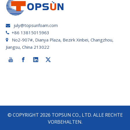
july@topsunfoam.com

+86 13815015963

No2-907#, Dianya Plaza, Bezirk Xinbei, Changzhou,

Jiangsu, China 213022
© COPYRIGHT
2026
TOPSUN CO., LTD. ALLE RECHTE
VORBEHALTEN.