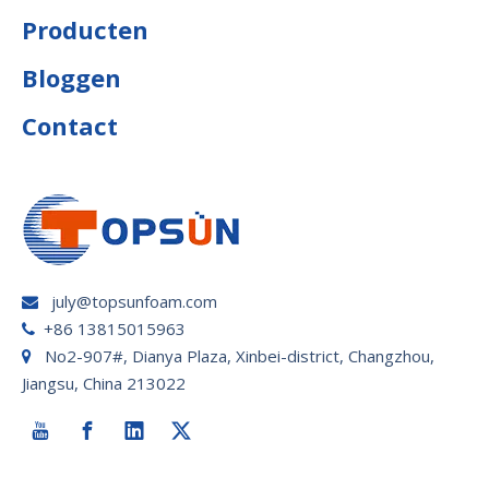
Producten
Bloggen
Contact
july@topsunfoam.com

+86 13815015963

No2-907#, Dianya Plaza, Xinbei-district, Changzhou,

Jiangsu, China 213022