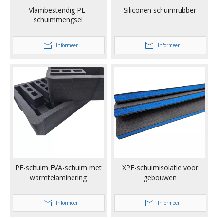
Vlambestendig PE-
Siliconen schuimrubber
schuimmengsel
Informeer
Informeer
PE-schuim EVA-schuim met
XPE-schuimisolatie voor
warmtelaminering
gebouwen
Informeer
Informeer