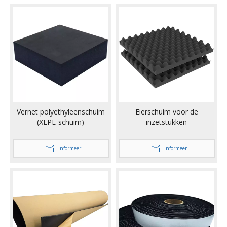
Vernet polyethyleenschuim
Eierschuim voor de
(XLPE-schuim)
inzetstukken
Informeer
Informeer