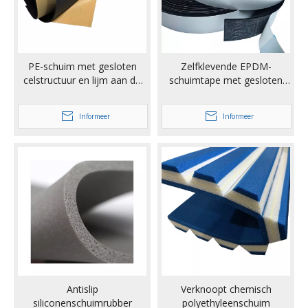
PE-schuim met gesloten
Zelfklevende EPDM-
celstructuur en lijm aan de
schuimtape met gesloten
achterkant
celstructuur
Informeer
Informeer
Antislip
Verknoopt chemisch
siliconenschuimrubber
polyethyleenschuim