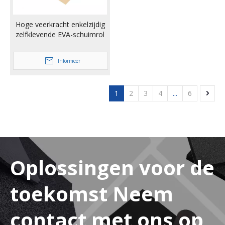
Hoge veerkracht enkelzijdig
zelfklevende EVA-schuimrol
Informeer
1
2
3
4
...
6
Oplossingen voor de
toekomst Neem
contact met ons op