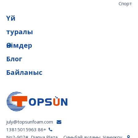
Спорт
Үй
туралы
Өнімдер
Блог
Байланыс
july@topsunfoam.com

+86 13815015963

No2-907#, Dianya Plaza， Синьбэй ауданы, Чанчжоу,
