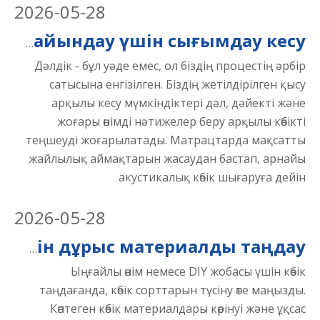
2026
-
05-28
Дәл тапсырыс бойынша көбік дайындау үшін сығымдау кесу
Дәлдік - бұл уәде емес, ол біздің процестің әрбір
сатысына енгізілген. Біздің жетілдірілген қысу
арқылы кесу мүмкіндіктері дәл, дәйекті және
жоғары өнімді нәтижелер беру арқылы көбікті
теңшеуді жоғарылатады. Матрацтарда мақсатты
жайлылық аймақтарын жасаудан бастап, арнайы
акустикалық көбік шығаруға дейін
2026
-
05-28
Көбік бағаларын түсіну: қолданбаңыз үшін дұрыс материалды таңдау
Ыңғайлы өнім немесе DIY жобасы үшін көбік
таңдағанда, көбік сорттарын түсіну өте маңызды.
Көптеген көбік материалдары көрінуі және ұқсас