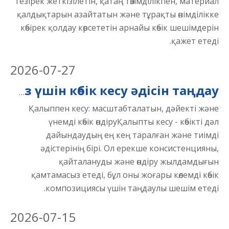
тезірек жеткізілетін, қатаң төзімділікпен, материал
қалдықтарын азайтатын және тұрақты өнімділікке
көбірек қолдау көрсететін арнайы көбік шешімдерін
қажет етеді.
2026
-
07-27
Қалыппен кесу Vs. Waterjet Cutting Vs. CNC бағыттау: қолданбаңыз үшін көбік кесу әдісін таңдау
Қалыппен кесу: масштабталатын, дәйекті және
үнемді көбік өндіруҚалыпты кесу - көбікті дәл
дайындаудың ең кең таралған және тиімді
әдістерінің бірі. Ол ерекше консистенцияны,
қайталануды және өндіру жылдамдығын
қамтамасыз етеді, бұл оны жоғары көлемді көбік
композициясы үшін таңдаулы шешім етеді.
2026
-
07-15