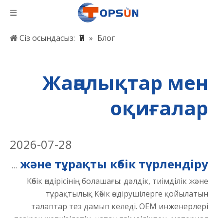
Сіз осындасыз:
Үй
»
Блог
Жаңалықтар мен
оқиғалар
2026
-
07-28
Көбік өндірісінің эволюциясы: дәл су ағынымен кесу, CNC бағыттау және тұрақты көбік түрлендіру
Көбік өндірісінің болашағы: дәлдік, тиімділік және
тұрақтылық Көбік өндірушілерге қойылатын
талаптар тез дамып келеді. OEM инженерлері