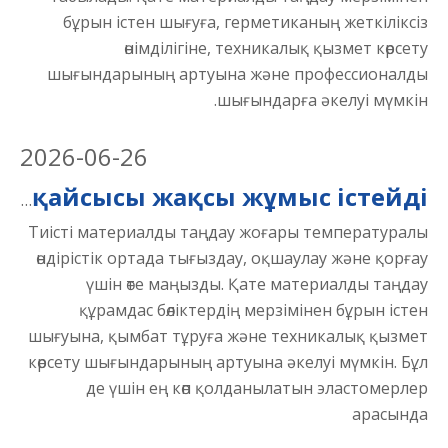
бұрын істен шығуға, герметиканың жеткіліксіз
өнімділігіне, техникалық қызмет көрсету
шығындарының артуына және профессионалды
шығындарға әкелуі мүмкін.
2026
-
06-26
Неопрен және силикон резеңкеге қарсы: жоғары қызу ортада қайсысы жақсы жұмыс істейді?
Тиісті материалды таңдау жоғары температуралы
өндірістік ортада тығыздау, оқшаулау және қорғау
үшін өте маңызды. Қате материалды таңдау
құрамдас бөліктердің мерзімінен бұрын істен
шығуына, қымбат тұруға және техникалық қызмет
көрсету шығындарының артуына әкелуі мүмкін. Бұл
де үшін ең көп қолданылатын эластомерлер
арасында