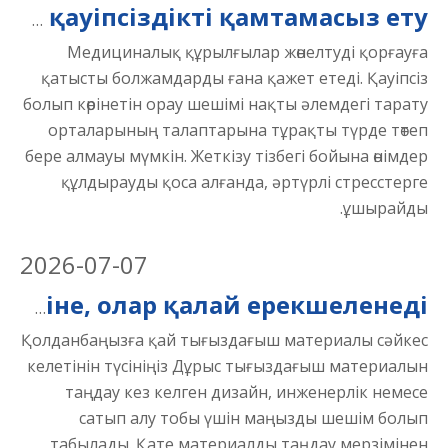
Медициналық құрылғының қаптамасын тексеру: тасымалдау және өңдеу кезінде қауіпсіздікті қамтамасыз ету
Медициналық құрылғылар жөнелтуді қорғауға
қатысты болжамдарды ғана қажет етеді. Қауіпсіз
болып көрінетін орау шешімі нақты әлемдегі тарату
орталарының талаптарына тұрақты түрде төтеп
бере алмауы мүмкін. Жеткізу тізбегі бойына өнімдер
құлдырауды қоса алғанда, әртүрлі стресстерге
ұшырайды.
2026
-
07-07
Көбік тығыздағыштар немесе резеңке тығыздағыштар? Міне, олар қалай ерекшеленеді
Қолданбаңызға қай тығыздағыш материалы сәйкес
келетінін түсініңіз Дұрыс тығыздағыш материалын
таңдау кез келген дизайн, инженерлік немесе
сатып алу тобы үшін маңызды шешім болып
табылады. Қате материалды таңдау мерзімінен