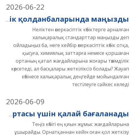
2026
-
06-22
Неліктен ISO және ASTM стандарттары өнеркәсіптік көбік қолданбаларында маңызды?
Неліктен өнеркәсіптік көбіктерге арналған
халықаралық стандарттар маңызды деп
ойладыңыз ба, неге кейбір өнеркәсіптік көбік отқа,
қысуға, химиялық заттарға немесе қоршаған
ортаның қатал жағдайларына жоғары төзімділік
көрсетеді, ал басқалары жеткіліксіз болады? Жауап
көбінесе халықаралық деңгейде мойындалған
тестілеуге сәйкес келеді
2026
-
06-09
Теңіз көбігі қатал теңіз ортасы үшін қалай бағаланады
Теңіз көбігі ең қиын жұмыс жағдайларына
ұшырайды. Орнатқаннан кейін оған қол жеткізу