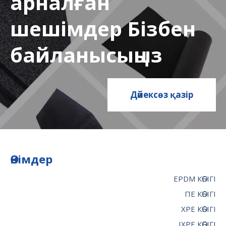
арналған
шешімдер Бізбен
байланысыңыз
Дәйексөз қазір
Өнімдер
EPDM КӨБІГІ
ПЕ КӨБІГІ
XPE КӨБІГІ
IXPE КӨБІГІ