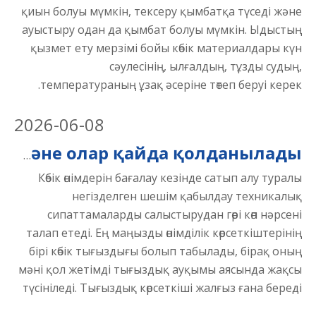
қиын болуы мүмкін, тексеру қымбатқа түседі және
ауыстыру одан да қымбат болуы мүмкін. Ыдыстың
қызмет ету мерзімі бойы көбік материалдары күн
сәулесінің, ылғалдың, тұзды судың,
температураның ұзақ әсеріне төтеп беруі керек.
2026
-
06-08
Көбік тығыздығы диапазондары: олар нені білдіреді және олар қайда қолданылады
Көбік өнімдерін бағалау кезінде сатып алу туралы
негізделген шешім қабылдау техникалық
сипаттамаларды салыстырудан гөрі көп нәрсені
талап етеді. Ең маңызды өнімділік көрсеткіштерінің
бірі көбік тығыздығы болып табылады, бірақ оның
мәні қол жетімді тығыздық ауқымы аясында жақсы
түсініледі. Тығыздық көрсеткіші жалғыз ғана береді