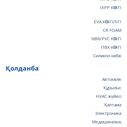
IXPP КӨБІГІ
EVA КӨБІГІЛІГІ
CR FOAM
NBR/PVC КӨБІГІ
ПВХ КӨБІГІ
Силикон көбік
Қолданба
Автокөлік
Құрылыс
HVAC жүйесі
Қаптама
Электроника
Медициналық