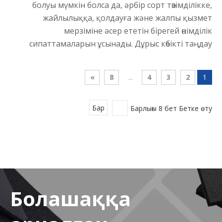
болуы мүмкін болса да, әрбір сорт төзімділікке,
жайлылыққа, қолдауға және жалпы қызмет
мерзіміне әсер ететін бірегей өнімділік
сипаттамаларын ұсынады. Дұрыс көбікті таңдау
»
8
...
4
3
2
1
Бар
Барлығы 8 бет Бетке өту
Болашаққа