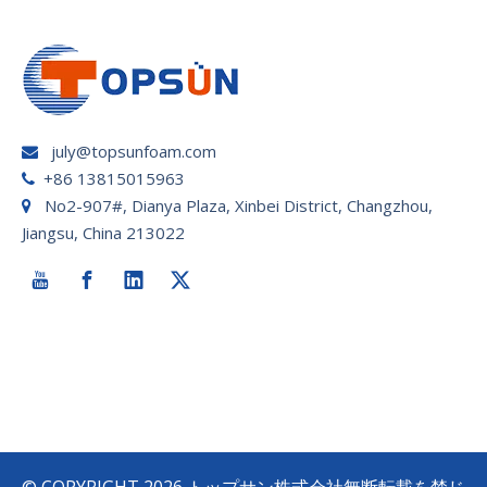
july@topsunfoam.com

+86 13815015963

No2-907#, Dianya Plaza, Xinbei District, Changzhou,

Jiangsu, China 213022