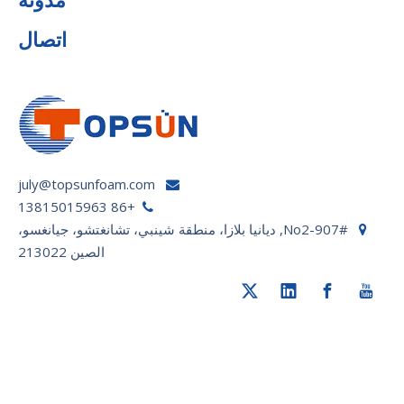
اتصال
july@topsunfoam.com

+86 13815015963

No2-907#, ديانيا بلازا، منطقة شينبي، تشانغتشو، جيانغسو،

الصين 213022